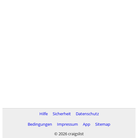
Hilfe
Sicherheit
Datenschutz
Bedingungen
Impressum
App
Sitemap
© 2026 craigslist