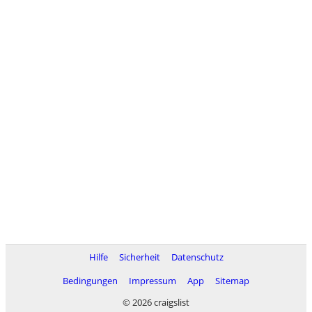
Hilfe
Sicherheit
Datenschutz
Bedingungen
Impressum
App
Sitemap
© 2026 craigslist