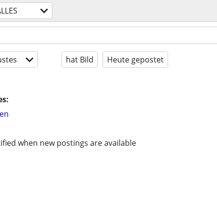
ALLES
stes
hat Bild
Heute gepostet
es:
hen
ified when new postings are available